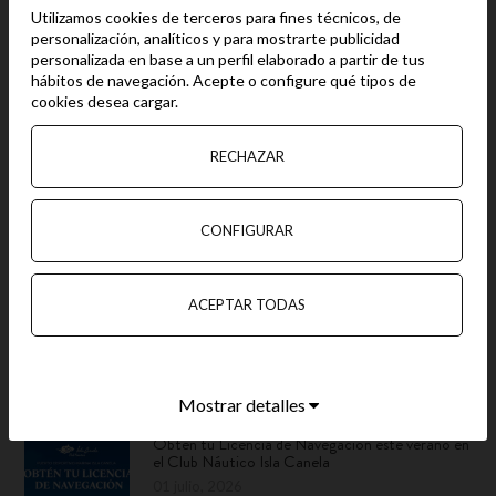
Utilizamos cookies de terceros para fines técnicos, de
Este verano no dudéis en disfrutar de una de nuestras
personalización, analíticos y para mostrarte publicidad
playas. Os esperamos.
personalizada en base a un perfil elaborado a partir de tus
hábitos de navegación. Acepte o configure qué tipos de
cookies desea cargar.
RECHAZAR
CONFIGURAR
ÚLTIMAS ENTRADAS
El Club Náutico Isla Canela alcanza los 1.000
ACEPTAR TODAS
alumnos formados en la obtención de la Licencia
de Navegación
05 agosto, 2026
Mostrar detalles
Obtén tu Licencia de Navegación este verano en
el Club Náutico Isla Canela
01 julio, 2026