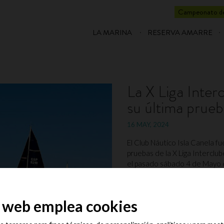
Campeonato de
LA MARINA
RESERVA AMARRE
La X Liga Inter
su última prueb
16 MAY, 2024
El Club Náutico Isla Canela fu
pruebas de la X Liga Interclu
el pasado sábado 4 de Mayo e
salida quince barcos de las cl
o web emplea cookies
VER MÁS