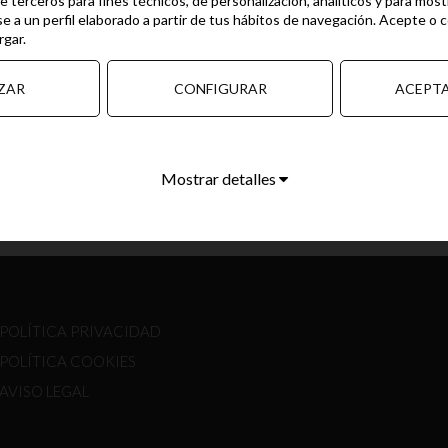
e terceros para fines técnicos, de personalización, analíticos y para most
e a un perfil elaborado a partir de tus hábitos de navegación. Acepte o 
rgar.
ZAR
CONFIGURAR
ACEPT
Mostrar detalles
POLÍTICA PRIVACIDAD
POLÍTICA COOKIES
AVISO LEGAL