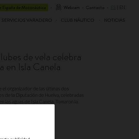
 España de Motonáutica
Webcam
Contacto
ES
EN
SERVICIOS VARADERO
CLUB NÁUTICO
NOTICIAS
clubes de vela celebra
a en Isla Canela
e el organizador de las últimas dos
bes de la Diputación de Huelva, celebradas
n las aguas de Isla Canela. Tomaron la
ases ORC 4...