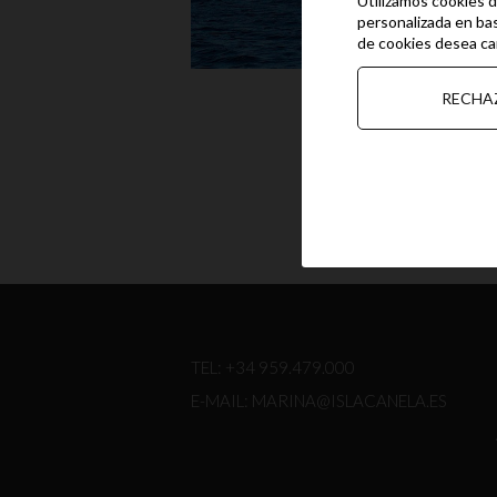
Utilizamos cookies d
personalizada en bas
de cookies desea ca
RECHA
TEL:
+34 959.479.000
E-MAIL:
MARINA@ISLACANELA.ES