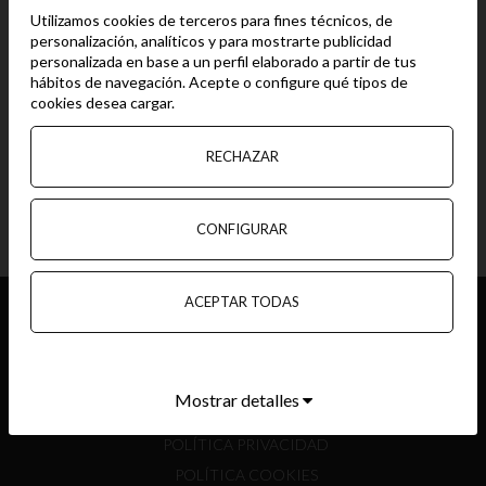
Utilizamos cookies de terceros para fines técnicos, de
08 SEP, 2020
personalización, analíticos y para mostrarte publicidad
personalizada en base a un perfil elaborado a partir de tus
El pasado fin de semana, del 5 al 6 de septiembre de 2020, el
hábitos de navegación. Acepte o configure qué tipos de
equipo de regatas del Club Náutico Isla Canela participó en el
cookies desea cargar.
Campeonato de Andalucía de la clase Laser, celebrado en el
Club de Mar de Almería y en el Campeonato Provincial...
RECHAZAR
VER MÁS
CONFIGURAR
ACEPTAR TODAS
TEL:
+34 959.479.000
E-MAIL:
MARINA@ISLACANELA.ES
Mostrar detalles
POLÍTICA PRIVACIDAD
POLÍTICA COOKIES