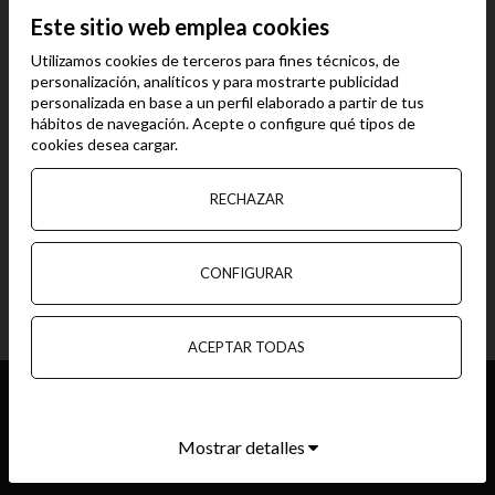
La X Liga Interclubes de vela celebra su
Este sitio web emplea cookies
última prueba en Isla Canela
Utilizamos cookies de terceros para fines técnicos, de
personalización, analíticos y para mostrarte publicidad
16 MAY, 2024
personalizada en base a un perfil elaborado a partir de tus
hábitos de navegación. Acepte o configure qué tipos de
El Club Náutico Isla Canela fue el organizador de las últimas
cookies desea cargar.
dos pruebas de la X Liga Interclubes de la Diputación de
Huelva, celebradas el pasado sábado 4 de Mayo en las aguas
de Isla Canela. Tomaron la salida quince barcos de las clases
RECHAZAR
ORC 4...
CONFIGURAR
VER MÁS
ACEPTAR TODAS
TEL:
+34 959.479.000
Mostrar detalles
E-MAIL:
MARINA@ISLACANELA.ES