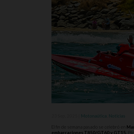
23 Sep, 2025
|
Motonaútica
,
Noticias
El fin de semana pasado se celebró en
Mar
embarcaciones T850/GT60 y GT15.
Pil