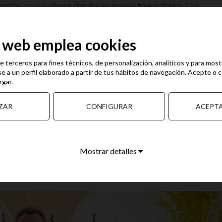
ente, no se pudieron disputar las mangas finales debido a las
l fuerte viento y el estado del mar. A pesar de que todo estaba listo
 eran seguras para la competición. Las embarcaciones, lanchas rápidas
eso de 250 kg y capaces de alcanzar velocidades de hasta 120 km/h,
o web emplea cookies
nización y los pilotos entraron al circuito para realizar la vuelta de
e era imposible poder realizarlas. Por ello,
se tomó la decisión de
oría
.
e terceros para fines técnicos, de personalización, analíticos y para most
e a un perfil elaborado a partir de tus hábitos de navegación. Acepte o 
rgar.
te la comprensión y el interés en presenciar la prueba
. Quedó
to de referencia ya que reúne las condiciones perfectas para la
ZAR
CONFIGURAR
ACEPT
ios
digna de un campeonato del mundo donde demostraron una vez
el último detalle. Así se puso el broche de final a un fin de semana
Mostrar detalles