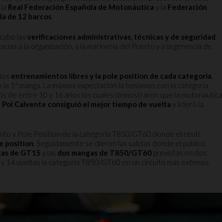
 la
Real Federación Española de Motonáutica
y la
Federación
lla de 12 barcos
.
 cabo las
verificaciones administrativas, técnicas y de seguridad
as a la organización, a la marinería del Puerto y a la gerencia de
 los
entrenamientos libres y la pole position de cada categoría
,
e la 1ª manga. La máxima expectación la teníamos con la categoría
tos de entre 10 y 16 años los cuales demostraron que la motonáutic
n
Pol Calvente consiguió el mejor tiempo de vuelta
y lideró la
to y Pole Position de la categoría T850/GT60 donde el ceutí
e position
. Seguidamente se dieron las salidas donde el público
gas de GT15
y las
dos mangas de T850/GT60
previstas en dos
 y 14 vueltas la categoría T850/GT60 en un circuito más extenso.