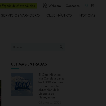
 España de Motonáutica
Webcam
Contacto
ES
EN
SERVICIOS VARADERO
CLUB NÁUTICO
NOTICIAS
ÚLTIMAS ENTRADAS
El Club Náutico
Isla Canela alcanza
los 1.000 alumnos
formados en la
obtención de la
Licencia de
Navegación
05 agosto, 2026