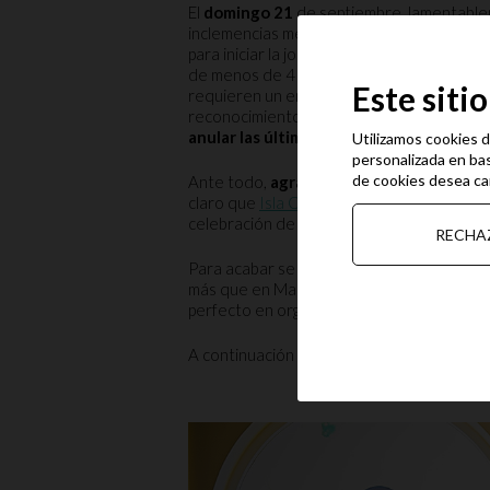
El
domingo 21
de septiembre, lamentablem
inclemencias meteorológicas, en especial e
para iniciar la jornada, las condiciones no
de menos de 4 metros de eslora, con un p
Este siti
requieren un entorno más favorable. La orga
reconocimiento, con la cual se certificó qu
anular las últimas mangas de cada categ
Utilizamos cookies d
personalizada en bas
de cookies desea ca
Ante todo,
agradecer al público asisten
claro que
Isla Canela
tiene que ser un pun
celebración de pruebas de este tipo.
RECHA
Para acabar se hizo una
entrega de prem
más que en Marina Isla Canela cuidan hasta 
perfecto en organización.
A continuación les dejamos el podio: