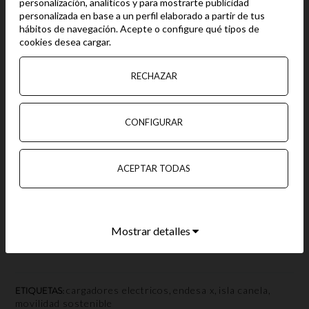
personalización, analíticos y para mostrarte publicidad
personalizada en base a un perfil elaborado a partir de tus
hábitos de navegación. Acepte o configure qué tipos de
cookies desea cargar.
RECHAZAR
CONFIGURAR
Gracias a esta iniciativa Isla Canela da un salto uniéndose a
una red de acceso público con más de 2.000 puntos de
ACEPTAR TODAS
recarga repartidos por toda España, que se despliega en
carreteras, aparcamientos, hoteles, supermercados, centros
comerciales y todos aquellos puntos que facilitan
compatibilizar la carga del vehículo con actividades cotidianas.
Mostrar detalles
¡Otro motivo más para que visites
Isla
Canela
!
,
,
,
ETIQUETAS:
cargadores electricos
endesa x
isla canela
movilidad sostenible