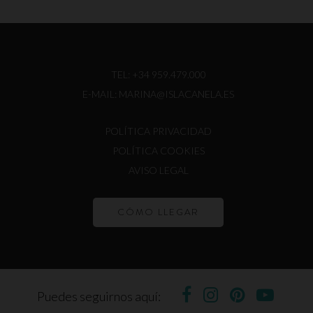
TEL:
+34 959.479.000
E-MAIL:
MARINA@ISLACANELA.ES
POLÍTICA PRIVACIDAD
POLÍTICA COOKIES
AVISO LEGAL
CÓMO LLEGAR
Puedes seguirnos aquí: