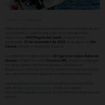
24 Oct, 2025
|
Noticias
El litoral onubense volverá a convertirse en escenario de uno
de los eventos náuticos más esperados del calendario
deportivo. La
XVII Regata del Jamón
ya tiene fecha
confirmada:
29 de noviembre de 2025
en las aguas de
Isla
Canela
, situada en Ayamonte (Huelva).
La competición englobada en la
XI Liga Interclubes Bahía de
Huelva
y dirigida a la clase
Crucero ORC
, promete congregar
a un gran número de embarcaciones y tripulaciones
dispuestas a disfrutar del viento, el mar y el ambiente festivo
que caracteriza esta regata tan tradicional en Andalucía.
Las inscripciones ya se encuentran abiertas a través de la
web oficial
regatacrucero.com
, donde los equipos
interesados pueden consultar toda la información técnica del
evento.