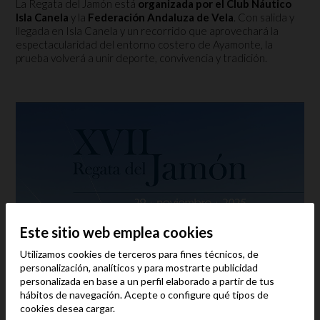
La Regata del Jamón está
organizada por el Club Náutico
Isla Canela
y la
Federación Andaluza de Vela
. Con salida y
llegada en Isla Canela y un recorrido que aprovechará la
espectacularidad del entorno costero de Ayamonte, la
prueba volverá a unir deporte, convivencia y tradición.
Este sitio web emplea cookies
Utilizamos cookies de terceros para fines técnicos, de
personalización, analíticos y para mostrarte publicidad
personalizada en base a un perfil elaborado a partir de tus
hábitos de navegación. Acepte o configure qué tipos de
cookies desea cargar.