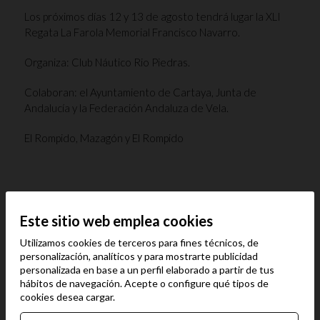
Los próximos días 12 y 13 de agosto tendrá lugar la XLI
Regata La Farola Memorial Francisco Navarro.
Organiza: Club Náutico Rio Piedras.
Colaboran: el Ayuntamiento de Cartaya, Junta de
Andalucía y la Federación Andaluza de Vela.
El Rompido, Mazagón y El Rompido
Este sitio web emplea cookies
Utilizamos cookies de terceros para fines técnicos, de
personalización, analíticos y para mostrarte publicidad
personalizada en base a un perfil elaborado a partir de tus
hábitos de navegación. Acepte o configure qué tipos de
cookies desea cargar.